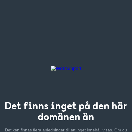
Det finns inget
på den här
domänen än
Det kan finnas flera anledningar till att inget innehåll visas. Om
du