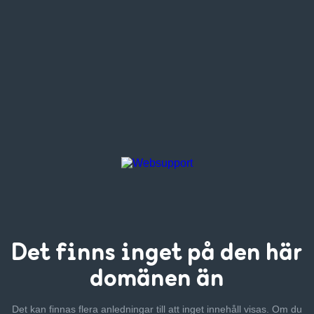
Det finns inget
på den här
domänen än
Det kan finnas flera anledningar till att inget innehåll visas. Om
du