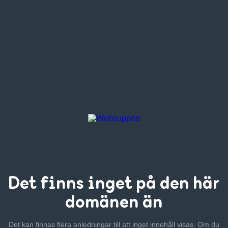
Det finns inget
på den här
domänen än
Det kan finnas flera anledningar till att inget innehåll visas. Om
du